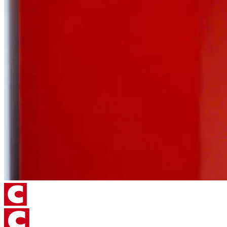
Entwicklungsingenieur bevor er 2014 die Bereichsleitung
2018 innerhalb der Unternehmensgruppe bei
für die Forschung & Entwicklung verantwortete.
verschiedenen Gesellschaften in Leitungs- und
Geschäftsführungspositionen insbesondere für den
internationalen Vertrieb & Service verantwortlich.