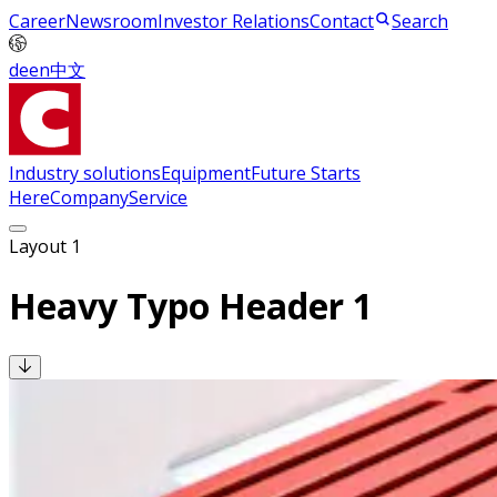
Career
Newsroom
Investor Relations
Contact
Search
de
en
中文
Industry solutions
Equipment
Future Starts
Here
Company
Service
Layout 1
Heavy Typo Header 1