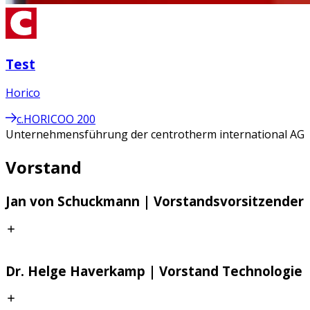
Test
Horico
c.HORICOO 200
Unternehmensführung der centrotherm international AG
Vorstand
Jan von Schuckmann | Vorstandsvorsitzender
Jan von Schuckmann ist seit Mai 2016 Mitglied des
Dr. Helge Haverkamp | Vorstand Technologie
Vorstands und seit dem 1. Oktober 2016
Vorstandsvorsitzender der centrotherm international AG.
Neben seiner Tätigkeit als Vorstandssprecher ist er für