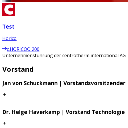
Test
Horico
c.HORICOO 200
Unternehmensführung der centrotherm international AG
Vorstand
Jan von Schuckmann | Vorstandsvorsitzender
Jan von Schuckmann ist seit Mai 2016 Mitglied des
Dr. Helge Haverkamp | Vorstand Technologie
Vorstands und seit dem 1. Oktober 2016
Vorstandsvorsitzender der centrotherm international AG.
Neben seiner Tätigkeit als Vorstandssprecher ist er für