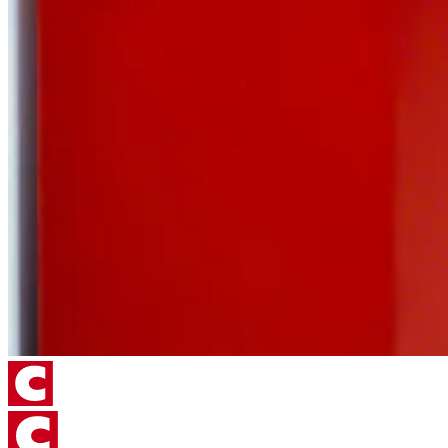
Entwicklungsingenieur bevor er 2014 die Bereichsleitung
2018 innerhalb der Unternehmensgruppe bei
für die Forschung & Entwicklung verantwortete.
verschiedenen Gesellschaften in Leitungs- und
Geschäftsführungspositionen insbesondere für den
internationalen Vertrieb & Service verantwortlich.