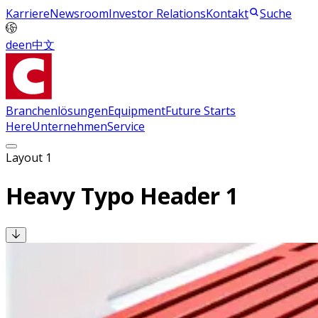
Karriere
Newsroom
Investor Relations
Kontakt
Suche
de
en
中文
Branchenlösungen
Equipment
Future Starts
Here
Unternehmen
Service
Layout 1
Heavy Typo Header 1