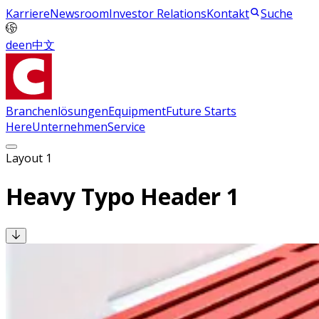
Karriere
Newsroom
Investor Relations
Kontakt
Suche
de
en
中文
Branchenlösungen
Equipment
Future Starts
Here
Unternehmen
Service
Layout 1
Heavy Typo Header 1