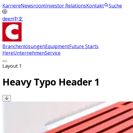
Karriere
Newsroom
Investor Relations
Kontakt
Suche
de
en
中文
Branchenlösungen
Equipment
Future Starts
Here
Unternehmen
Service
Layout 1
Heavy Typo Header 1