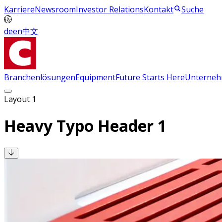
Karriere
Newsroom
Investor Relations
Kontakt
Suche
de
en
中文
Branchenlösungen
Equipment
Future Starts Here
Unterne
Layout 1
Heavy Typo Header 1