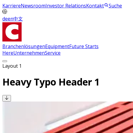
Karriere
Newsroom
Investor Relations
Kontakt
Suche
de
en
中文
Branchenlösungen
Equipment
Future Starts
Here
Unternehmen
Service
Layout 1
Heavy Typo Header 1