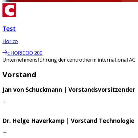
Test
Horico
c.HORICOO 200
Unternehmensführung der centrotherm international AG
Vorstand
Jan von Schuckmann | Vorstandsvorsitzender
Jan von Schuckmann ist seit Mai 2016 Mitglied des
Dr. Helge Haverkamp | Vorstand Technologie
Vorstands und seit dem 1. Oktober 2016
Vorstandsvorsitzender der centrotherm international AG.
Neben seiner Tätigkeit als Vorstandssprecher ist er für