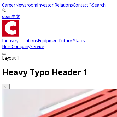
Career
Newsroom
Investor Relations
Contact
Search
de
en
中文
Industry solutions
Equipment
Future Starts
Here
Company
Service
Layout 1
Heavy Typo Header 1