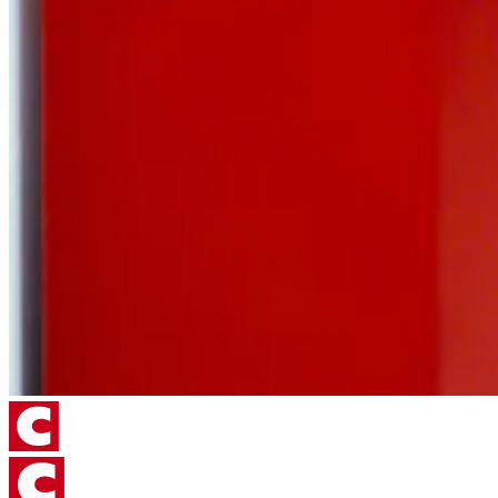
Entwicklungsingenieur bevor er 2014 die Bereichsleitung
2018 innerhalb der Unternehmensgruppe bei
für die Forschung & Entwicklung verantwortete.
verschiedenen Gesellschaften in Leitungs- und
Geschäftsführungspositionen insbesondere für den
internationalen Vertrieb & Service verantwortlich.