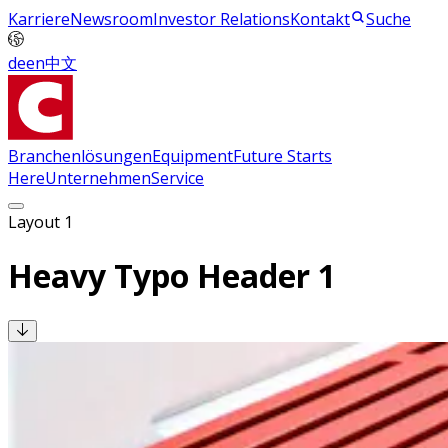
Karriere
Newsroom
Investor Relations
Kontakt
Suche
de
en
中文
Branchenlösungen
Equipment
Future Starts
Here
Unternehmen
Service
Layout 1
Heavy Typo Header 1