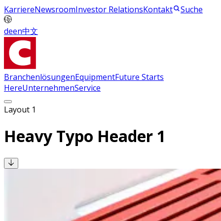
Karriere
Newsroom
Investor Relations
Kontakt
Suche
de
en
中文
Branchenlösungen
Equipment
Future Starts
Here
Unternehmen
Service
Layout 1
Heavy Typo Header 1