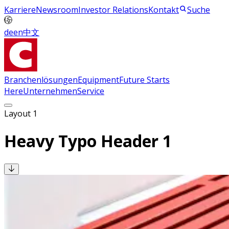
Karriere
Newsroom
Investor Relations
Kontakt
Suche
de
en
中文
Branchenlösungen
Equipment
Future Starts
Here
Unternehmen
Service
Layout 1
Heavy Typo Header 1