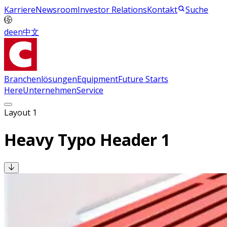
Karriere
Newsroom
Investor Relations
Kontakt
Suche
de
en
中文
Branchenlösungen
Equipment
Future Starts
Here
Unternehmen
Service
Layout 1
Heavy Typo Header 1