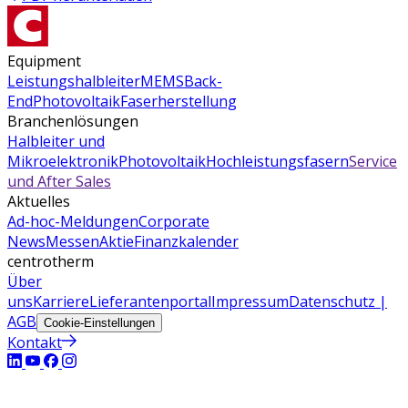
Equipment
Leistungshalbleiter
MEMS
Back-
End
Photovoltaik
Faserherstellung
Branchenlösungen
Halbleiter und
Mikroelektronik
Photovoltaik
Hochleistungsfasern
Service
und After Sales
Aktuelles
Ad-hoc-Meldungen
Corporate
News
Messen
Aktie
Finanzkalender
centrotherm
Über
uns
Karriere
Lieferantenportal
Impressum
Datenschutz |
AGB
Cookie-Einstellungen
Kontakt