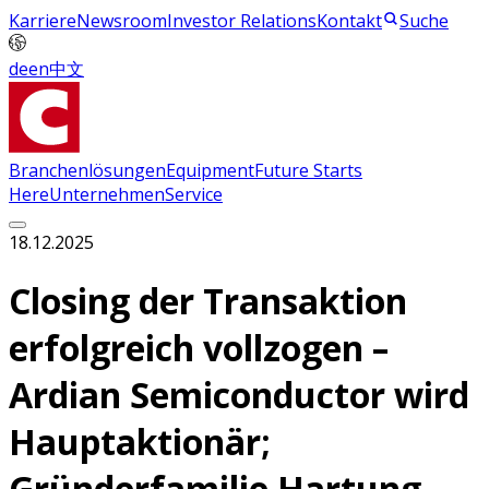
Karriere
Newsroom
Investor Relations
Kontakt
Suche
de
en
中文
Branchenlösungen
Equipment
Future Starts
Here
Unternehmen
Service
18.12.2025
Closing der Transaktion
erfolgreich vollzogen –
Ardian Semiconductor wird
Hauptaktionär;
Gründerfamilie Hartung