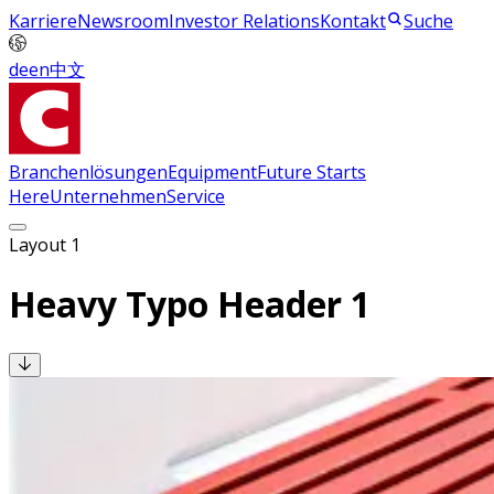
Karriere
Newsroom
Investor Relations
Kontakt
Suche
de
en
中文
Branchenlösungen
Equipment
Future Starts
Here
Unternehmen
Service
Layout 1
Heavy Typo Header 1