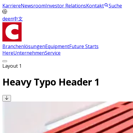
Karriere
Newsroom
Investor Relations
Kontakt
Suche
de
en
中文
Branchenlösungen
Equipment
Future Starts
Here
Unternehmen
Service
Layout 1
Heavy Typo Header 1