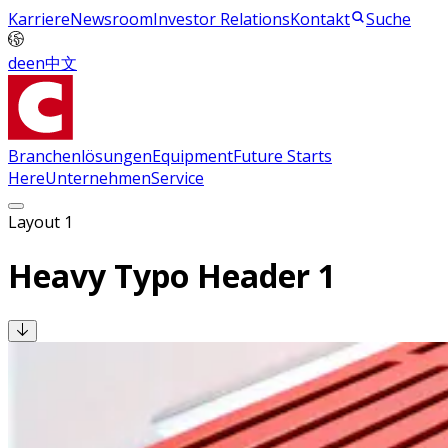
Karriere
Newsroom
Investor Relations
Kontakt
Suche
de
en
中文
Branchenlösungen
Equipment
Future Starts
Here
Unternehmen
Service
Layout 1
Heavy Typo Header 1