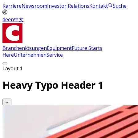
Karriere
Newsroom
Investor Relations
Kontakt
Suche
de
en
中文
Branchenlösungen
Equipment
Future Starts
Here
Unternehmen
Service
Layout 1
Heavy Typo Header 1