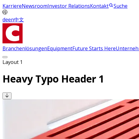
Karriere
Newsroom
Investor Relations
Kontakt
Suche
de
en
中文
Branchenlösungen
Equipment
Future Starts Here
Unterne
Layout 1
Heavy Typo Header 1