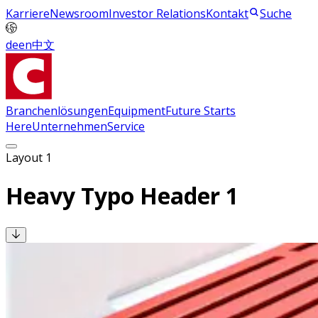
Karriere
Newsroom
Investor Relations
Kontakt
Suche
de
en
中文
Branchenlösungen
Equipment
Future Starts
Here
Unternehmen
Service
Layout 1
Heavy Typo Header 1