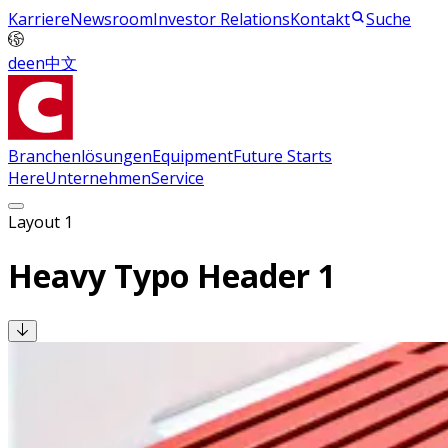
Karriere
Newsroom
Investor Relations
Kontakt
Suche
de
en
中文
Branchenlösungen
Equipment
Future Starts
Here
Unternehmen
Service
Layout 1
Heavy Typo Header 1