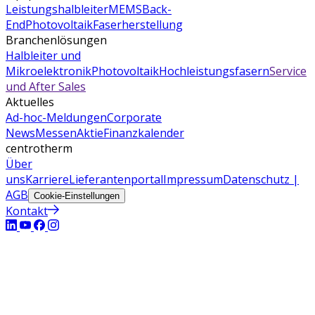
Leistungshalbleiter
MEMS
Back-
End
Photovoltaik
Faserherstellung
Branchenlösungen
Halbleiter und
Mikroelektronik
Photovoltaik
Hochleistungsfasern
Service
und After Sales
Aktuelles
Ad-hoc-Meldungen
Corporate
News
Messen
Aktie
Finanzkalender
centrotherm
Über
uns
Karriere
Lieferantenportal
Impressum
Datenschutz |
AGB
Cookie-Einstellungen
Kontakt