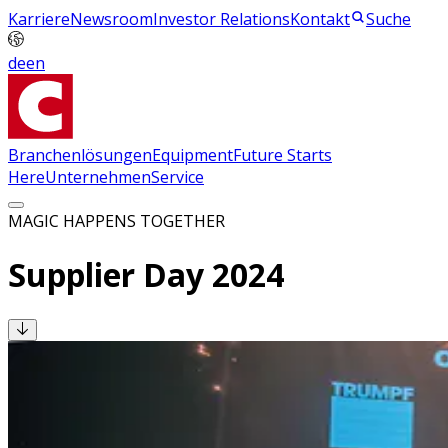
Karriere
Newsroom
Investor Relations
Kontakt
Suche
de
en
Branchenlösungen
Equipment
Future Starts
Here
Unternehmen
Service
MAGIC HAPPENS TOGETHER
Supplier Day 2024