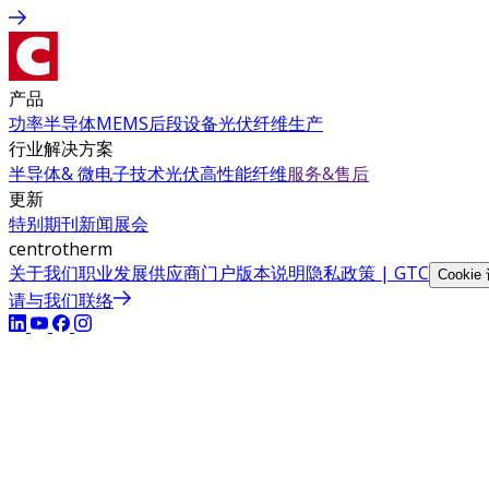
产品
功率半导体
MEMS
后段设备
光伏
纤维生产
行业解决方案
半导体& 微电子技术
光伏
高性能纤维
服务&售后
更新
特别期刊
新闻
展会
centrotherm
关于我们
职业发展
供应商门户
版本说明
隐私政策 | GTC
Cookie
请与我们联络