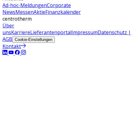
Ad-hoc-Meldungen
Corporate
News
Messen
Aktie
Finanzkalender
centrotherm
Über
uns
Karriere
Lieferantenportal
Impressum
Datenschutz |
AGB
Cookie-Einstellungen
Kontakt