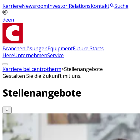
Karriere
Newsroom
Investor Relations
Kontakt
Suche
de
en
Branchenlösungen
Equipment
Future Starts
Here
Unternehmen
Service
Karriere bei centrotherm
>
Stellenangebote
Gestalten Sie die Zukunft mit uns.
Stellenangebote