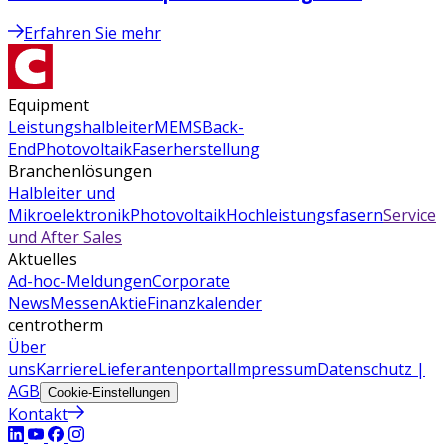
Erfahren Sie mehr
Equipment
Leistungshalbleiter
MEMS
Back-
End
Photovoltaik
Faserherstellung
Branchenlösungen
Halbleiter und
Mikroelektronik
Photovoltaik
Hochleistungsfasern
Service
und After Sales
Aktuelles
Ad-hoc-Meldungen
Corporate
News
Messen
Aktie
Finanzkalender
centrotherm
Über
uns
Karriere
Lieferantenportal
Impressum
Datenschutz |
AGB
Cookie-Einstellungen
Kontakt