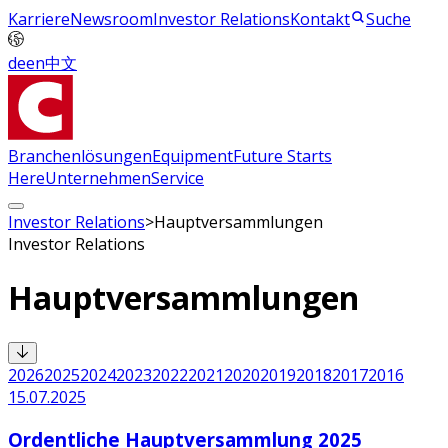
Karriere
Newsroom
Investor Relations
Kontakt
Suche
de
en
中文
Branchenlösungen
Equipment
Future Starts
Here
Unternehmen
Service
Investor Relations
>
Hauptversammlungen
Investor Relations
Hauptversammlungen
2026
2025
2024
2023
2022
2021
2020
2019
2018
2017
2016
15.07.2025
Ordentliche Hauptversammlung 2025